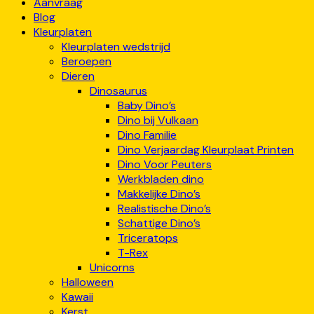
Aanvraag
Blog
Kleurplaten
Kleurplaten wedstrijd
Beroepen
Dieren
Dinosaurus
Baby Dino’s
Dino bij Vulkaan
Dino Familie
Dino Verjaardag Kleurplaat Printen
Dino Voor Peuters
Werkbladen dino
Makkelijke Dino’s
Realistische Dino’s
Schattige Dino’s
Triceratops
T-Rex
Unicorns
Halloween
Kawaii
Kerst