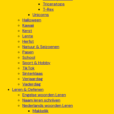
Triceratops
T-Rex
Unicorns
Halloween
Kawaii
Kerst
Lente
Herfst
Natuur & Seizoenen
Pasen
School
Sport & Hobby
TikTok
Sinterklaas
Verjaardag
Vaderdag
Leren & Oefenen
Engelse woorden Leren
Naam leren schrijven
Nederlands woorden Leren
Makkelijk