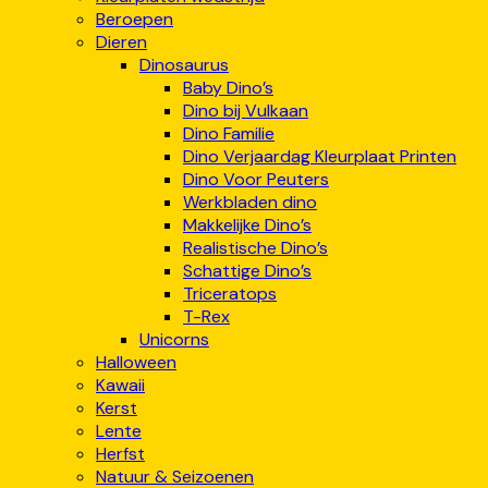
Beroepen
Dieren
Dinosaurus
Baby Dino’s
Dino bij Vulkaan
Dino Familie
Dino Verjaardag Kleurplaat Printen
Dino Voor Peuters
Werkbladen dino
Makkelijke Dino’s
Realistische Dino’s
Schattige Dino’s
Triceratops
T-Rex
Unicorns
Halloween
Kawaii
Kerst
Lente
Herfst
Natuur & Seizoenen