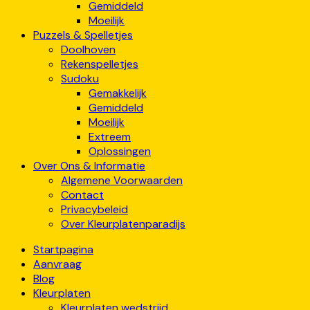
Gemiddeld
Moeilijk
Puzzels & Spelletjes
Doolhoven
Rekenspelletjes
Sudoku
Gemakkelijk
Gemiddeld
Moeilijk
Extreem
Oplossingen
Over Ons & Informatie
Algemene Voorwaarden
Contact
Privacybeleid
Over Kleurplatenparadijs
Startpagina
Aanvraag
Blog
Kleurplaten
Kleurplaten wedstrijd