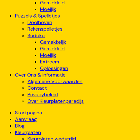
Gemiddeld
Moeilijk
Puzzels & Spelletjes
Doolhoven
Rekenspelletjes
Sudoku
Gemakkelijk
Gemiddeld
Moeilijk
Extreem
Oplossingen
Over Ons & Informatie
Algemene Voorwaarden
Contact
Privacybeleid
Over Kleurplatenparadijs
Startpagina
Aanvraag
Blog
Kleurplaten
Kleurplaten wedstrijd