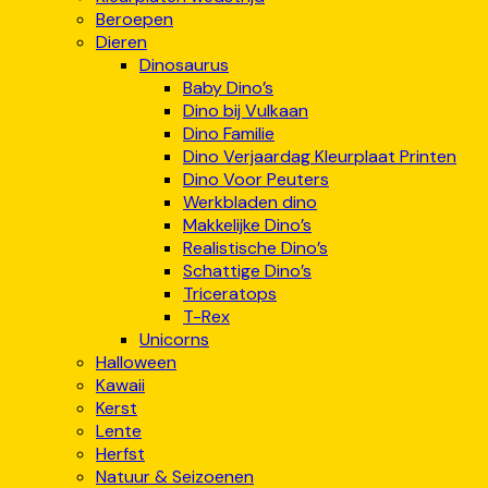
Beroepen
Dieren
Dinosaurus
Baby Dino’s
Dino bij Vulkaan
Dino Familie
Dino Verjaardag Kleurplaat Printen
Dino Voor Peuters
Werkbladen dino
Makkelijke Dino’s
Realistische Dino’s
Schattige Dino’s
Triceratops
T-Rex
Unicorns
Halloween
Kawaii
Kerst
Lente
Herfst
Natuur & Seizoenen