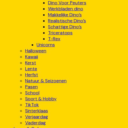
Dino Voor Peuters
Werkbladen dino
Makkelijke Dino’s
Realistische Dino’s
Schattige Dino’s
Triceratops
T-Rex
Unicorns
Halloween
Kawaii
Kerst
Lente
Herfst
Natuur & Seizoenen
Pasen
School
Sport & Hobby
TikTok
Sinterklaas
Verjaardag
Vaderdag