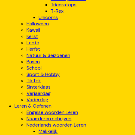
Triceratops
T-Rex
Unicorns
Halloween
Kawaii
Kerst
Lente
Herfst
Natuur & Seizoenen
Pasen
School
Sport & Hobby
TikTok
Sinterklaas
Verjaardag
Vaderdag
Leren & Oefenen
Engelse woorden Leren
Naam leren schrijven
Nederlands woorden Leren
Makkelijk