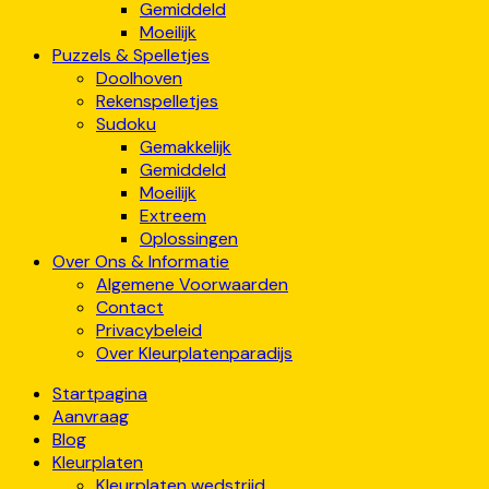
Gemiddeld
Moeilijk
Puzzels & Spelletjes
Doolhoven
Rekenspelletjes
Sudoku
Gemakkelijk
Gemiddeld
Moeilijk
Extreem
Oplossingen
Over Ons & Informatie
Algemene Voorwaarden
Contact
Privacybeleid
Over Kleurplatenparadijs
Startpagina
Aanvraag
Blog
Kleurplaten
Kleurplaten wedstrijd