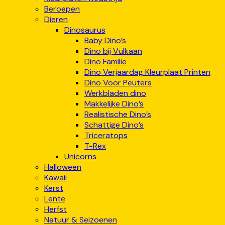
Beroepen
Dieren
Dinosaurus
Baby Dino’s
Dino bij Vulkaan
Dino Familie
Dino Verjaardag Kleurplaat Printen
Dino Voor Peuters
Werkbladen dino
Makkelijke Dino’s
Realistische Dino’s
Schattige Dino’s
Triceratops
T-Rex
Unicorns
Halloween
Kawaii
Kerst
Lente
Herfst
Natuur & Seizoenen