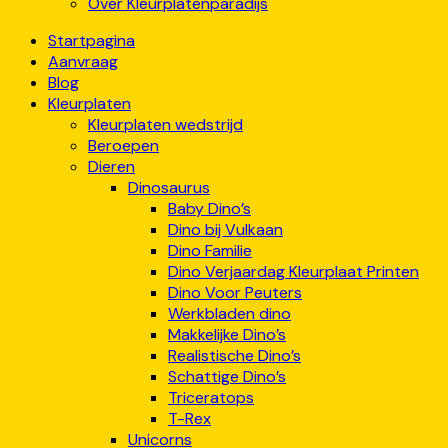
Over Kleurplatenparadijs
Startpagina
Aanvraag
Blog
Kleurplaten
Kleurplaten wedstrijd
Beroepen
Dieren
Dinosaurus
Baby Dino’s
Dino bij Vulkaan
Dino Familie
Dino Verjaardag Kleurplaat Printen
Dino Voor Peuters
Werkbladen dino
Makkelijke Dino’s
Realistische Dino’s
Schattige Dino’s
Triceratops
T-Rex
Unicorns