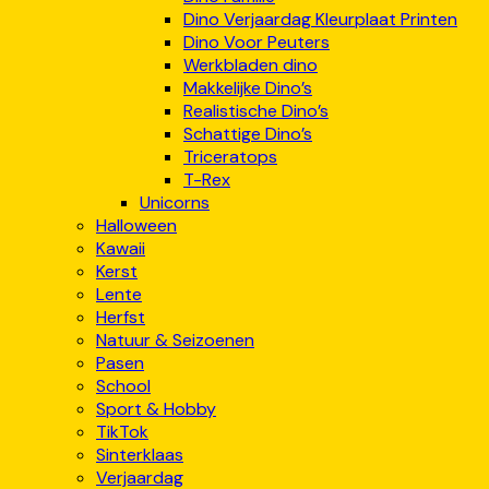
Dino Verjaardag Kleurplaat Printen
Dino Voor Peuters
Werkbladen dino
Makkelijke Dino’s
Realistische Dino’s
Schattige Dino’s
Triceratops
T-Rex
Unicorns
Halloween
Kawaii
Kerst
Lente
Herfst
Natuur & Seizoenen
Pasen
School
Sport & Hobby
TikTok
Sinterklaas
Verjaardag