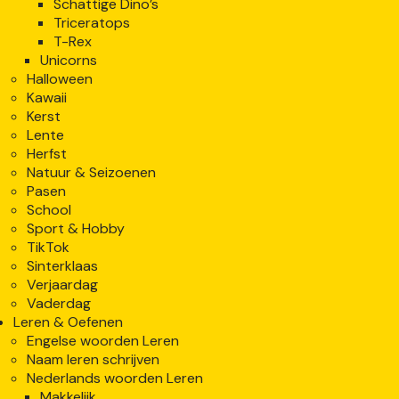
Schattige Dino’s
Triceratops
T-Rex
Unicorns
Halloween
Kawaii
Kerst
Lente
Herfst
Natuur & Seizoenen
Pasen
School
Sport & Hobby
TikTok
Sinterklaas
Verjaardag
Vaderdag
Leren & Oefenen
Engelse woorden Leren
Naam leren schrijven
Nederlands woorden Leren
Makkelijk