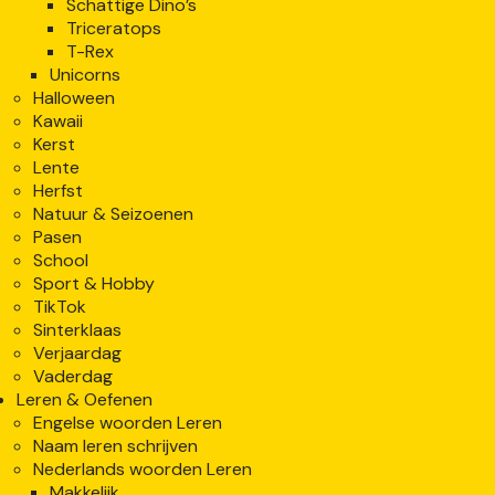
Schattige Dino’s
Triceratops
T-Rex
Unicorns
Halloween
Kawaii
Kerst
Lente
Herfst
Natuur & Seizoenen
Pasen
School
Sport & Hobby
TikTok
Sinterklaas
Verjaardag
Vaderdag
Leren & Oefenen
Engelse woorden Leren
Naam leren schrijven
Nederlands woorden Leren
Makkelijk