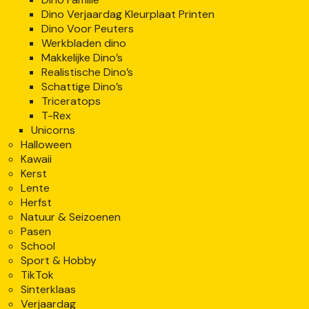
Dino Verjaardag Kleurplaat Printen
Dino Voor Peuters
Werkbladen dino
Makkelijke Dino’s
Realistische Dino’s
Schattige Dino’s
Triceratops
T-Rex
Unicorns
Halloween
Kawaii
Kerst
Lente
Herfst
Natuur & Seizoenen
Pasen
School
Sport & Hobby
TikTok
Sinterklaas
Verjaardag