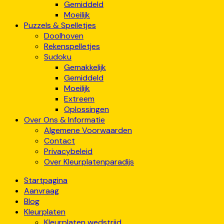
Gemiddeld
Moeilijk
Puzzels & Spelletjes
Doolhoven
Rekenspelletjes
Sudoku
Gemakkelijk
Gemiddeld
Moeilijk
Extreem
Oplossingen
Over Ons & Informatie
Algemene Voorwaarden
Contact
Privacybeleid
Over Kleurplatenparadijs
Startpagina
Aanvraag
Blog
Kleurplaten
Kleurplaten wedstrijd