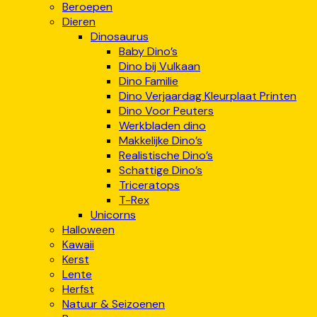
Beroepen
Dieren
Dinosaurus
Baby Dino’s
Dino bij Vulkaan
Dino Familie
Dino Verjaardag Kleurplaat Printen
Dino Voor Peuters
Werkbladen dino
Makkelijke Dino’s
Realistische Dino’s
Schattige Dino’s
Triceratops
T-Rex
Unicorns
Halloween
Kawaii
Kerst
Lente
Herfst
Natuur & Seizoenen