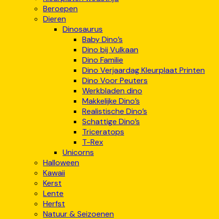
Beroepen
Dieren
Dinosaurus
Baby Dino’s
Dino bij Vulkaan
Dino Familie
Dino Verjaardag Kleurplaat Printen
Dino Voor Peuters
Werkbladen dino
Makkelijke Dino’s
Realistische Dino’s
Schattige Dino’s
Triceratops
T-Rex
Unicorns
Halloween
Kawaii
Kerst
Lente
Herfst
Natuur & Seizoenen