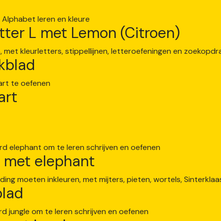
etter L met Lemon (Citroen)
kblad
art
n met elephant
blad