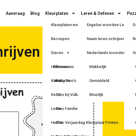
a
Aanvraag
Blog
Kleurplaten
Leren & Oefenen
Puzz
Kleurplaten wedstrijd
Engelse woorden Leren
D
Beroepen
Naam leren schrijven
R
rijven
Dieren
Nederlands woorden Lere
S
Halloween
Dinosaurus
Makkelijk
Kawaii
Unicorns
Baby Dino’s
Gemiddeld
Kerst
Dino bij Vulkaan
Moeilijk
Lente
Dino Familie
Herfst
Dino Verjaardag Kleurplaat Printen