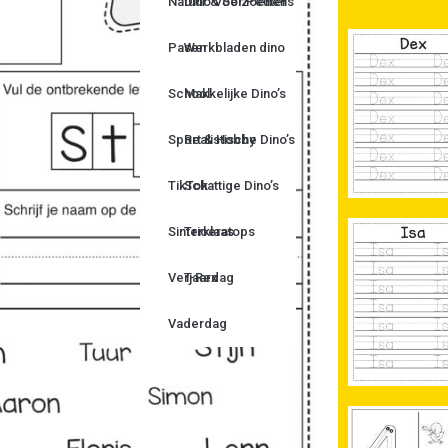
Natuur & Seizoenen
Dino Voor Peuters
Pasen
Werkbladen dino
School
Makkelijke Dino’s
Sport & Hobby
Realistische Dino’s
TikTok
Schattige Dino’s
Sinterklaas
Triceratops
Verjaardag
T-Rex
Vaderdag