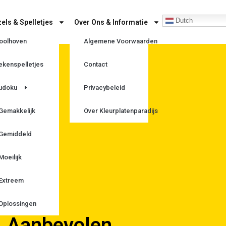
Dutch
els & Spelletjes
Over Ons & Informatie
oolhoven
Algemene Voorwaarden
ekenspelletjes
Contact
n
udoku
Privacybeleid
Gemakkelijk
Over Kleurplatenparadijs
Gemiddeld
Moeilijk
Extreem
Oplossingen
Aanbevolen