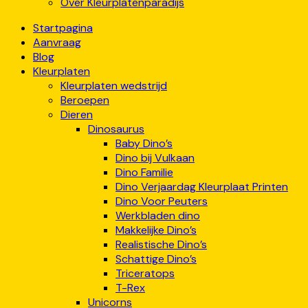
Over Kleurplatenparadijs
Startpagina
Aanvraag
Blog
Kleurplaten
Kleurplaten wedstrijd
Beroepen
Dieren
Dinosaurus
Baby Dino’s
Dino bij Vulkaan
Dino Familie
Dino Verjaardag Kleurplaat Printen
Dino Voor Peuters
Werkbladen dino
Makkelijke Dino’s
Realistische Dino’s
Schattige Dino’s
Triceratops
T-Rex
Unicorns