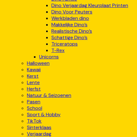
Dino Verjaardag Kleurplaat Printen
Dino Voor Peuters
Werkbladen dino
Makkelijke Dino’s
Realistische Dino’s
Schattige Dino’s
Triceratops
T-Rex
Unicorns
Halloween
Kawaii
Kerst
Lente
Herfst
Natuur & Seizoenen
Pasen
School
Sport & Hobby
TikTok
Sinterklaas
Verjaardag