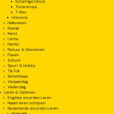
Schattige Dino’s
Triceratops
T-Rex
Unicorns
Halloween
Kawaii
Kerst
Lente
Herfst
Natuur & Seizoenen
Pasen
School
Sport & Hobby
TikTok
Sinterklaas
Verjaardag
Vaderdag
Leren & Oefenen
Engelse woorden Leren
Naam leren schrijven
Nederlands woorden Leren
Makkelijk