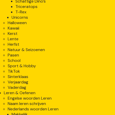
Schattige Dino’s
Triceratops
T-Rex
Unicorns
Halloween
Kawaii
Kerst
Lente
Herfst
Natuur & Seizoenen
Pasen
School
Sport & Hobby
TikTok
Sinterklaas
Verjaardag
Vaderdag
Leren & Oefenen
Engelse woorden Leren
Naam leren schrijven
Nederlands woorden Leren
Makkelijk