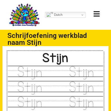
Dutch
Schrijfoefening werkblad
naam Stijn