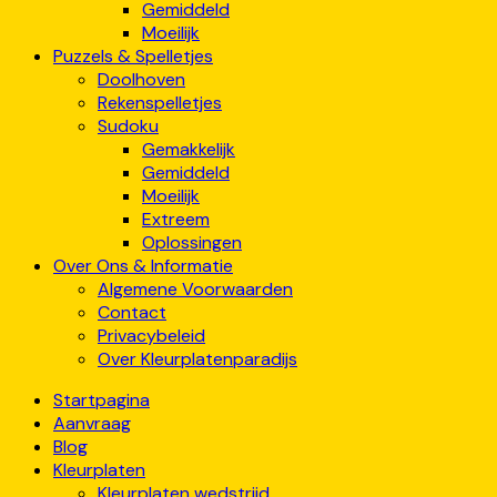
Gemiddeld
Moeilijk
Puzzels & Spelletjes
Doolhoven
Rekenspelletjes
Sudoku
Gemakkelijk
Gemiddeld
Moeilijk
Extreem
Oplossingen
Over Ons & Informatie
Algemene Voorwaarden
Contact
Privacybeleid
Over Kleurplatenparadijs
Startpagina
Aanvraag
Blog
Kleurplaten
Kleurplaten wedstrijd