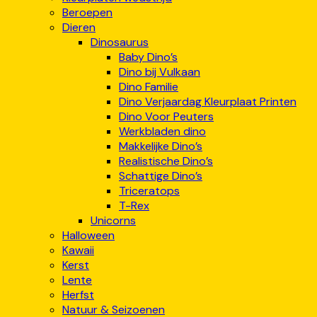
Beroepen
Dieren
Dinosaurus
Baby Dino’s
Dino bij Vulkaan
Dino Familie
Dino Verjaardag Kleurplaat Printen
Dino Voor Peuters
Werkbladen dino
Makkelijke Dino’s
Realistische Dino’s
Schattige Dino’s
Triceratops
T-Rex
Unicorns
Halloween
Kawaii
Kerst
Lente
Herfst
Natuur & Seizoenen