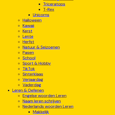
Triceratops
T-Rex
Unicorns
Halloween
Kawaii
Kerst
Lente
Herfst
Natuur & Seizoenen
Pasen
School
Sport & Hobby
TikTok
Sinterklaas
Verjaardag
Vaderdag
Leren & Oefenen
Engelse woorden Leren
Naam leren schrijven
Nederlands woorden Leren
Makkelijk