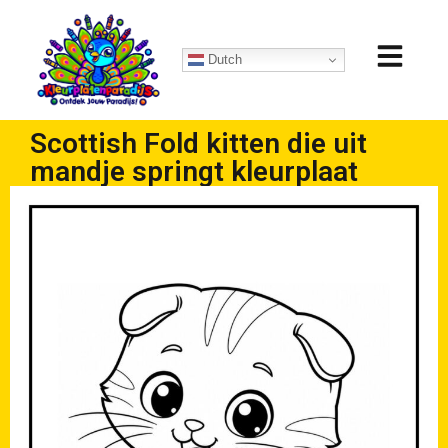
Dutch
Scottish Fold kitten die uit
mandje springt kleurplaat