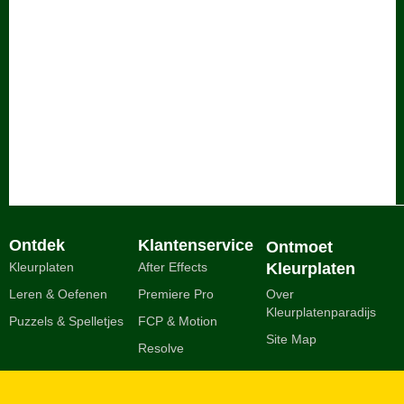
Ontdek
Klantenservice
Ontmoet
Kleurplaten
After Effects
Kleurplaten
Leren & Oefenen
Premiere Pro
Over
Kleurplatenparadijs
Puzzels & Spelletjes
FCP & Motion
Site Map
Resolve