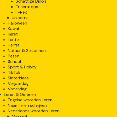
Schattige Dino’s
Triceratops
T-Rex
Unicorns
Halloween
Kawaii
Kerst
Lente
Herfst
Natuur & Seizoenen
Pasen
School
Sport & Hobby
TikTok
Sinterklaas
Verjaardag
Vaderdag
Leren & Oefenen
Engelse woorden Leren
Naam leren schrijven
Nederlands woorden Leren
Makkelijk