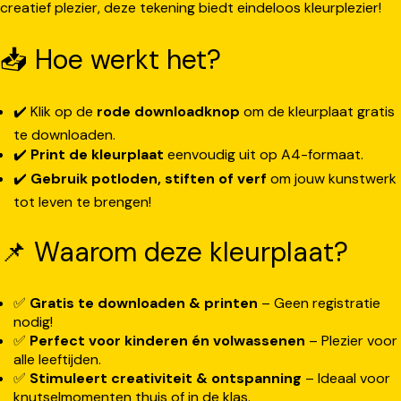
creatief plezier, deze tekening biedt eindeloos kleurplezier!
📥 Hoe werkt het?
✔️ Klik op de
rode downloadknop
om de kleurplaat gratis
te downloaden.
✔️
Print de kleurplaat
eenvoudig uit op A4-formaat.
✔️
Gebruik potloden, stiften of verf
om jouw kunstwerk
tot leven te brengen!
📌 Waarom deze kleurplaat?
✅
Gratis te downloaden & printen
– Geen registratie
nodig!
✅
Perfect voor kinderen én volwassenen
– Plezier voor
alle leeftijden.
✅
Stimuleert creativiteit & ontspanning
– Ideaal voor
knutselmomenten thuis of in de klas.