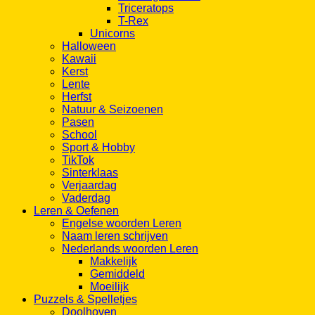
Triceratops
T-Rex
Unicorns
Halloween
Kawaii
Kerst
Lente
Herfst
Natuur & Seizoenen
Pasen
School
Sport & Hobby
TikTok
Sinterklaas
Verjaardag
Vaderdag
Leren & Oefenen
Engelse woorden Leren
Naam leren schrijven
Nederlands woorden Leren
Makkelijk
Gemiddeld
Moeilijk
Puzzels & Spelletjes
Doolhoven