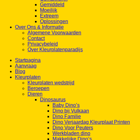
Gemiddeld
Moeilijk
Extreem
Oplossingen
Over Ons & Informatie
Algemene Voorwaarden
Contact
Privacybeleid
Over Kleurplatenparadijs
Startpagina
Aanvraag
Blog
Kleurplaten
Kleurplaten wedstrijd
Beroepen
Dieren
Dinosaurus
Baby Dino’s
Dino bij Vulkaan
Dino Familie
Dino Verjaardag Kleurplaat Printen
Dino Voor Peuters
Werkbladen dino
Makkelijke Dino’s