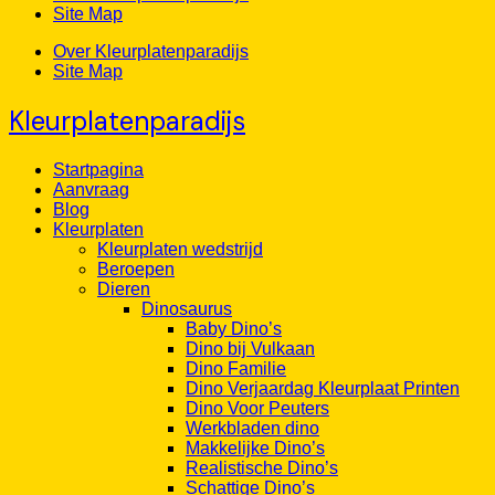
Site Map
Over Kleurplatenparadijs
Site Map
Kleurplatenparadijs
Startpagina
Aanvraag
Blog
Kleurplaten
Kleurplaten wedstrijd
Beroepen
Dieren
Dinosaurus
Baby Dino’s
Dino bij Vulkaan
Dino Familie
Dino Verjaardag Kleurplaat Printen
Dino Voor Peuters
Werkbladen dino
Makkelijke Dino’s
Realistische Dino’s
Schattige Dino’s