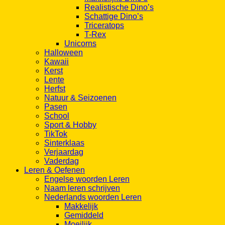
Realistische Dino’s
Schattige Dino’s
Triceratops
T-Rex
Unicorns
Halloween
Kawaii
Kerst
Lente
Herfst
Natuur & Seizoenen
Pasen
School
Sport & Hobby
TikTok
Sinterklaas
Verjaardag
Vaderdag
Leren & Oefenen
Engelse woorden Leren
Naam leren schrijven
Nederlands woorden Leren
Makkelijk
Gemiddeld
Moeilijk