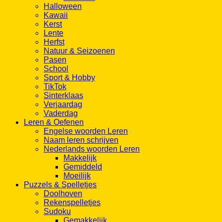
Halloween
Kawaii
Kerst
Lente
Herfst
Natuur & Seizoenen
Pasen
School
Sport & Hobby
TikTok
Sinterklaas
Verjaardag
Vaderdag
Leren & Oefenen
Engelse woorden Leren
Naam leren schrijven
Nederlands woorden Leren
Makkelijk
Gemiddeld
Moeilijk
Puzzels & Spelletjes
Doolhoven
Rekenspelletjes
Sudoku
Gemakkelijk