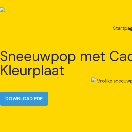
Startpag
Sneeuwpop met Cadea
Kleurplaat
DOWNLOAD PDF