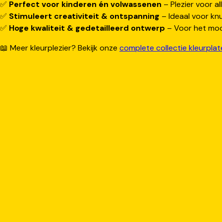
✅
Perfect voor kinderen én volwassenen
– Plezier voor all
✅
Stimuleert creativiteit & ontspanning
– Ideaal voor knu
✅
Hoge kwaliteit & gedetailleerd ontwerp
– Voor het mooi
📖 Meer kleurplezier? Bekijk onze
complete collectie kleurpla