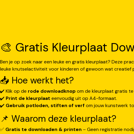
🎨 Gratis Kleurplaat Dow
Ben je op zoek naar een leuke en gratis kleurplaat? Deze prac
leuke knutselactiviteit voor kinderen of gewoon wat creatief p
📥 Hoe werkt het?
✔️ Klik op de
rode downloadknop
om de kleurplaat gratis t
✔️
Print de kleurplaat
eenvoudig uit op A4-formaat.
✔️
Gebruik potloden, stiften of verf
om jouw kunstwerk tot
📌 Waarom deze kleurplaat?
✅
Gratis te downloaden & printen
– Geen registratie nodi