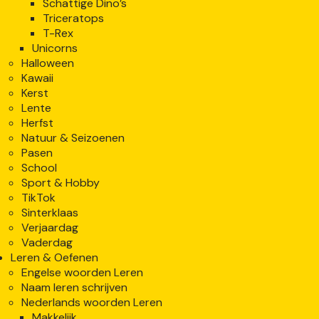
Schattige Dino’s
Triceratops
T-Rex
Unicorns
Halloween
Kawaii
Kerst
Lente
Herfst
Natuur & Seizoenen
Pasen
School
Sport & Hobby
TikTok
Sinterklaas
Verjaardag
Vaderdag
Leren & Oefenen
Engelse woorden Leren
Naam leren schrijven
Nederlands woorden Leren
Makkelijk