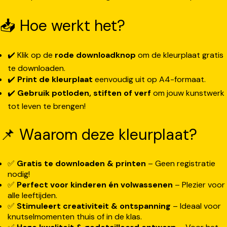
📥 Hoe werkt het?
✔️ Klik op de
rode downloadknop
om de kleurplaat gratis
te downloaden.
✔️
Print de kleurplaat
eenvoudig uit op A4-formaat.
✔️
Gebruik potloden, stiften of verf
om jouw kunstwerk
tot leven te brengen!
📌 Waarom deze kleurplaat?
✅
Gratis te downloaden & printen
– Geen registratie
nodig!
✅
Perfect voor kinderen én volwassenen
– Plezier voor
alle leeftijden.
✅
Stimuleert creativiteit & ontspanning
– Ideaal voor
knutselmomenten thuis of in de klas.