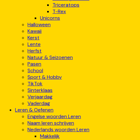
Triceratops
T-Rex
Unicorns
Halloween
Kawaii
Kerst
Lente
Herfst
Natuur & Seizoenen
Pasen
School
Sport & Hobby
TikTok
Sinterklaas
Verjaardag
Vaderdag
Leren & Oefenen
Engelse woorden Leren
Naam leren schrijven
Nederlands woorden Leren
Makkelijk