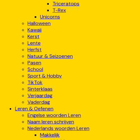
Triceratops
T-Rex
Unicorns
Halloween
Kawaii
Kerst
Lente
Herfst
Natuur & Seizoenen
Pasen
School
Sport & Hobby
TikTok
Sinterklaas
Verjaardag
Vaderdag
Leren & Oefenen
Engelse woorden Leren
Naam leren schrijven
Nederlands woorden Leren
Makkelijk