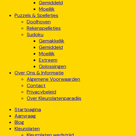
Gemiddeld
Moeilijk
Puzzels & Spelletjes
Doolhoven
Rekenspelletjes
Sudoku
Gemakkelijk
Gemiddeld
Moeilijk
Extreem
Oplossingen
Over Ons & Informatie
Algemene Voorwaarden
Contact
Privacybeleid
Over Kleurplatenparadijs
Startpagina
Aanvraag
Blog
Kleurplaten
Kleurplaten wedstrijd