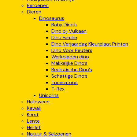
Beroepen
Dieren
Dinosaurus
Baby Dino’s
Dino bij Vulkaan
Dino Familie
Dino Verjaardag Kleurplaat Printen
Dino Voor Peuters
Werkbladen dino
Makkelijke Dino’s
Realistische Dino’s
Schattige Dino’s
Triceratops
T-Rex
Unicorns
Halloween
Kawaii
Kerst
Lente
Herfst
Natuur & Seizoenen