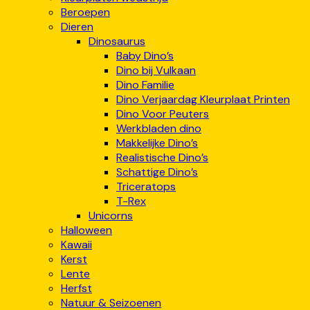
Beroepen
Dieren
Dinosaurus
Baby Dino’s
Dino bij Vulkaan
Dino Familie
Dino Verjaardag Kleurplaat Printen
Dino Voor Peuters
Werkbladen dino
Makkelijke Dino’s
Realistische Dino’s
Schattige Dino’s
Triceratops
T-Rex
Unicorns
Halloween
Kawaii
Kerst
Lente
Herfst
Natuur & Seizoenen