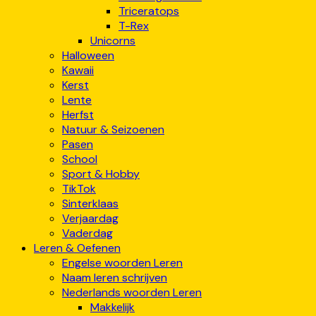
Triceratops
T-Rex
Unicorns
Halloween
Kawaii
Kerst
Lente
Herfst
Natuur & Seizoenen
Pasen
School
Sport & Hobby
TikTok
Sinterklaas
Verjaardag
Vaderdag
Leren & Oefenen
Engelse woorden Leren
Naam leren schrijven
Nederlands woorden Leren
Makkelijk