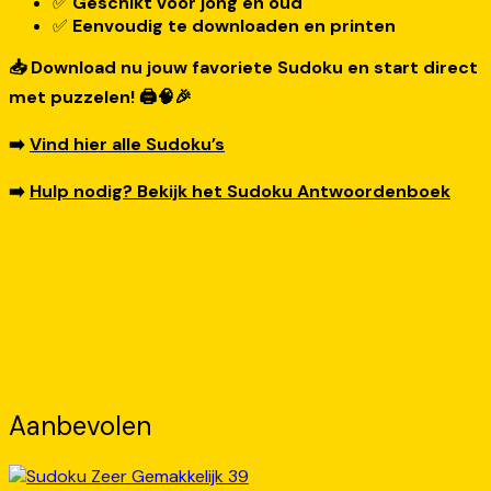
✅
Geschikt voor jong en oud
✅
Eenvoudig te downloaden en printen
📥 Download nu jouw favoriete Sudoku en start direct
met puzzelen! 🖨️🧠🎉
➡️
Vind hier alle Sudoku’s
➡️
Hulp nodig? Bekijk het Sudoku Antwoordenboek
Aanbevolen