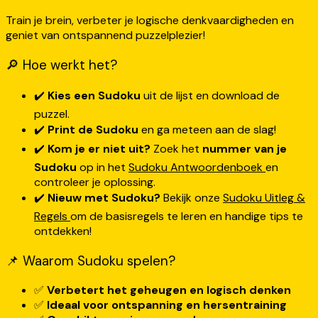
Train je brein, verbeter je logische denkvaardigheden en
geniet van ontspannend puzzelplezier!
🔎 Hoe werkt het?
✔️
Kies een Sudoku
uit de lijst en download de
puzzel.
✔️
Print de Sudoku
en ga meteen aan de slag!
✔️
Kom je er niet uit?
Zoek het
nummer van je
Sudoku
op in het
Sudoku Antwoordenboek
en
controleer je oplossing.
✔️
Nieuw met Sudoku?
Bekijk onze
Sudoku Uitleg &
Regels
om de basisregels te leren en handige tips te
ontdekken!
📌 Waarom Sudoku spelen?
✅
Verbetert het geheugen en logisch denken
✅
Ideaal voor ontspanning en hersentraining