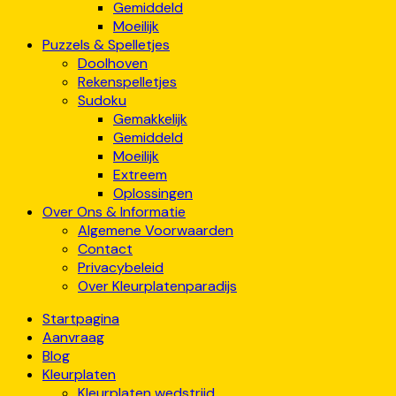
Gemiddeld
Moeilijk
Puzzels & Spelletjes
Doolhoven
Rekenspelletjes
Sudoku
Gemakkelijk
Gemiddeld
Moeilijk
Extreem
Oplossingen
Over Ons & Informatie
Algemene Voorwaarden
Contact
Privacybeleid
Over Kleurplatenparadijs
Startpagina
Aanvraag
Blog
Kleurplaten
Kleurplaten wedstrijd