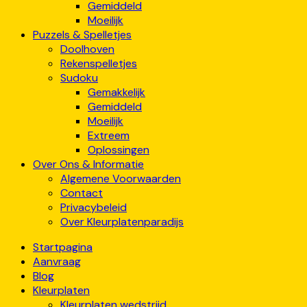
Gemiddeld
Moeilijk
Puzzels & Spelletjes
Doolhoven
Rekenspelletjes
Sudoku
Gemakkelijk
Gemiddeld
Moeilijk
Extreem
Oplossingen
Over Ons & Informatie
Algemene Voorwaarden
Contact
Privacybeleid
Over Kleurplatenparadijs
Startpagina
Aanvraag
Blog
Kleurplaten
Kleurplaten wedstrijd