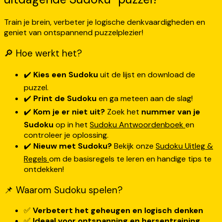
Train je brein, verbeter je logische denkvaardigheden en
geniet van ontspannend puzzelplezier!
🔎 Hoe werkt het?
✔️
Kies een Sudoku
uit de lijst en download de
puzzel.
✔️
Print de Sudoku
en ga meteen aan de slag!
✔️
Kom je er niet uit?
Zoek het
nummer van je
Sudoku
op in het
Sudoku Antwoordenboek
en
controleer je oplossing.
✔️
Nieuw met Sudoku?
Bekijk onze
Sudoku Uitleg &
Regels
om de basisregels te leren en handige tips te
ontdekken!
📌 Waarom Sudoku spelen?
✅
Verbetert het geheugen en logisch denken
✅
Ideaal voor ontspanning en hersentraining