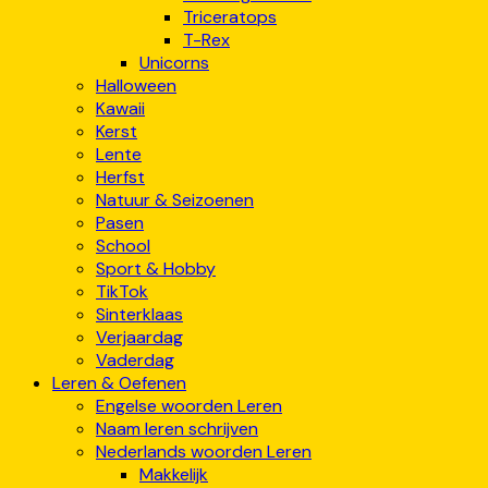
Triceratops
T-Rex
Unicorns
Halloween
Kawaii
Kerst
Lente
Herfst
Natuur & Seizoenen
Pasen
School
Sport & Hobby
TikTok
Sinterklaas
Verjaardag
Vaderdag
Leren & Oefenen
Engelse woorden Leren
Naam leren schrijven
Nederlands woorden Leren
Makkelijk