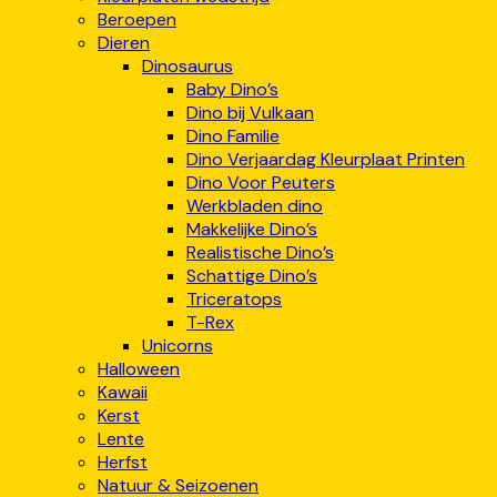
Beroepen
Dieren
Dinosaurus
Baby Dino’s
Dino bij Vulkaan
Dino Familie
Dino Verjaardag Kleurplaat Printen
Dino Voor Peuters
Werkbladen dino
Makkelijke Dino’s
Realistische Dino’s
Schattige Dino’s
Triceratops
T-Rex
Unicorns
Halloween
Kawaii
Kerst
Lente
Herfst
Natuur & Seizoenen