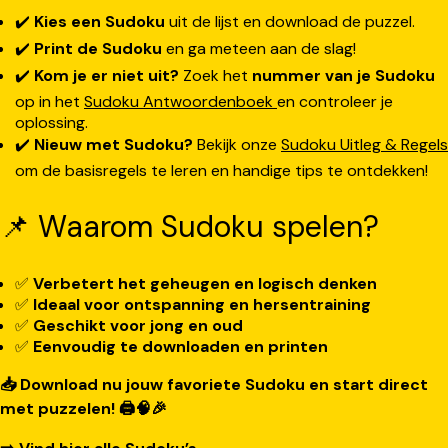
✔️
Kies een Sudoku
uit de lijst en download de puzzel.
✔️
Print de Sudoku
en ga meteen aan de slag!
✔️
Kom je er niet uit?
Zoek het
nummer van je Sudoku
op in het
Sudoku Antwoordenboek
en controleer je
oplossing.
✔️
Nieuw met Sudoku?
Bekijk onze
Sudoku Uitleg & Regels
om de basisregels te leren en handige tips te ontdekken!
📌 Waarom Sudoku spelen?
✅
Verbetert het geheugen en logisch denken
✅
Ideaal voor ontspanning en hersentraining
✅
Geschikt voor jong en oud
✅
Eenvoudig te downloaden en printen
📥 Download nu jouw favoriete Sudoku en start direct
met puzzelen! 🖨️🧠🎉