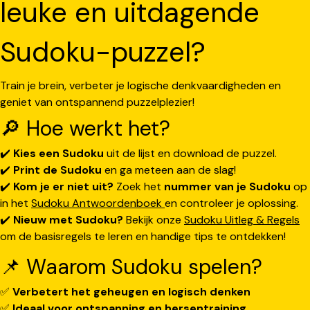
leuke en uitdagende
Sudoku-puzzel?
Train je brein, verbeter je logische denkvaardigheden en
geniet van ontspannend puzzelplezier!
🔎 Hoe werkt het?
✔️
Kies een Sudoku
uit de lijst en download de puzzel.
✔️
Print de Sudoku
en ga meteen aan de slag!
✔️
Kom je er niet uit?
Zoek het
nummer van je Sudoku
op
in het
Sudoku Antwoordenboek
en controleer je oplossing.
✔️
Nieuw met Sudoku?
Bekijk onze
Sudoku Uitleg & Regels
om de basisregels te leren en handige tips te ontdekken!
📌 Waarom Sudoku spelen?
✅
Verbetert het geheugen en logisch denken
✅
Ideaal voor ontspanning en hersentraining