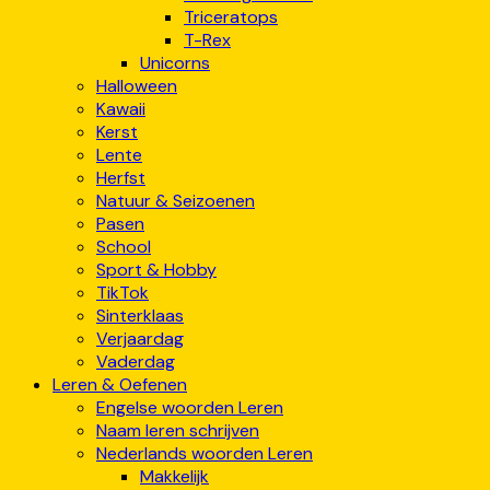
Triceratops
T-Rex
Unicorns
Halloween
Kawaii
Kerst
Lente
Herfst
Natuur & Seizoenen
Pasen
School
Sport & Hobby
TikTok
Sinterklaas
Verjaardag
Vaderdag
Leren & Oefenen
Engelse woorden Leren
Naam leren schrijven
Nederlands woorden Leren
Makkelijk