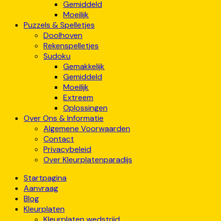
Gemiddeld
Moeilijk
Puzzels & Spelletjes
Doolhoven
Rekenspelletjes
Sudoku
Gemakkelijk
Gemiddeld
Moeilijk
Extreem
Oplossingen
Over Ons & Informatie
Algemene Voorwaarden
Contact
Privacybeleid
Over Kleurplatenparadijs
Startpagina
Aanvraag
Blog
Kleurplaten
Kleurplaten wedstrijd