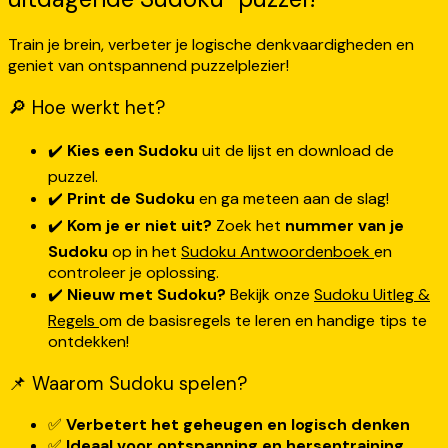
Train je brein, verbeter je logische denkvaardigheden en
geniet van ontspannend puzzelplezier!
🔎 Hoe werkt het?
✔️
Kies een Sudoku
uit de lijst en download de
puzzel.
✔️
Print de Sudoku
en ga meteen aan de slag!
✔️
Kom je er niet uit?
Zoek het
nummer van je
Sudoku
op in het
Sudoku Antwoordenboek
en
controleer je oplossing.
✔️
Nieuw met Sudoku?
Bekijk onze
Sudoku Uitleg &
Regels
om de basisregels te leren en handige tips te
ontdekken!
📌 Waarom Sudoku spelen?
✅
Verbetert het geheugen en logisch denken
✅
Ideaal voor ontspanning en hersentraining