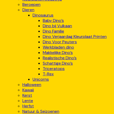
Beroepen
Dieren
Dinosaurus
Baby Dino’s
Dino bij Vulkaan
Dino Familie
Dino Verjaardag Kleurplaat Printen
Dino Voor Peuters
Werkbladen dino
Makkelijke Dino’s
Realistische Dino’s
Schattige Dino’s
Triceratops
T-Rex
Unicorns
Halloween
Kawaii
Kerst
Lente
Herfst
Natuur & Seizoenen