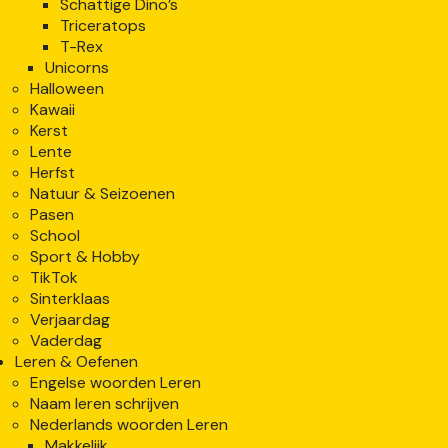
Schattige Dino’s
Triceratops
T-Rex
Unicorns
Halloween
Kawaii
Kerst
Lente
Herfst
Natuur & Seizoenen
Pasen
School
Sport & Hobby
TikTok
Sinterklaas
Verjaardag
Vaderdag
Leren & Oefenen
Engelse woorden Leren
Naam leren schrijven
Nederlands woorden Leren
Makkelijk