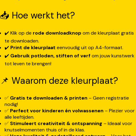
📥 Hoe werkt het?
✔️ Klik op de
rode downloadknop
om de kleurplaat gratis
te downloaden.
✔️
Print de kleurplaat
eenvoudig uit op A4-formaat.
✔️
Gebruik potloden, stiften of verf
om jouw kunstwerk
tot leven te brengen!
📌 Waarom deze kleurplaat?
✅
Gratis te downloaden & printen
– Geen registratie
nodig!
✅
Perfect voor kinderen én volwassenen
– Plezier voor
alle leeftijden.
✅
Stimuleert creativiteit & ontspanning
– Ideaal voor
knutselmomenten thuis of in de klas.