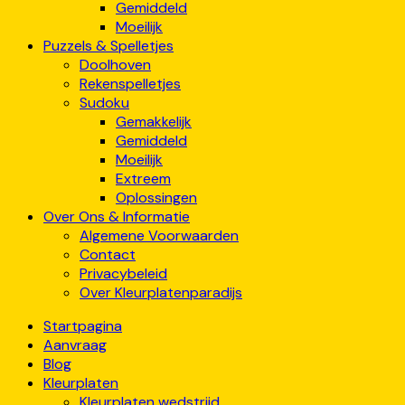
Gemiddeld
Moeilijk
Puzzels & Spelletjes
Doolhoven
Rekenspelletjes
Sudoku
Gemakkelijk
Gemiddeld
Moeilijk
Extreem
Oplossingen
Over Ons & Informatie
Algemene Voorwaarden
Contact
Privacybeleid
Over Kleurplatenparadijs
Startpagina
Aanvraag
Blog
Kleurplaten
Kleurplaten wedstrijd