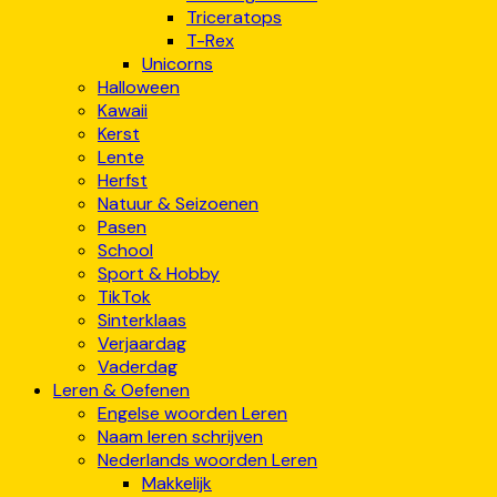
Triceratops
T-Rex
Unicorns
Halloween
Kawaii
Kerst
Lente
Herfst
Natuur & Seizoenen
Pasen
School
Sport & Hobby
TikTok
Sinterklaas
Verjaardag
Vaderdag
Leren & Oefenen
Engelse woorden Leren
Naam leren schrijven
Nederlands woorden Leren
Makkelijk