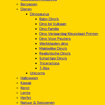
Beroepen
Dieren
Dinosaurus
Baby Dino’s
Dino bij Vulkaan
Dino Familie
Dino Verjaardag Kleurplaat Printen
Dino Voor Peuters
Werkbladen dino
Makkelijke Dino’s
Realistische Dino’s
Schattige Dino’s
Triceratops
T-Rex
Unicorns
Halloween
Kawaii
Kerst
Lente
Herfst
Natuur & Seizoenen