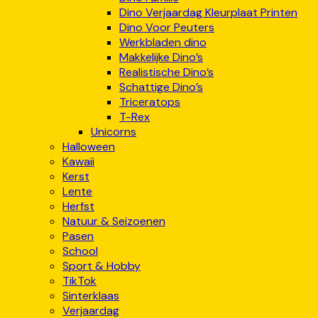
Dino Verjaardag Kleurplaat Printen
Dino Voor Peuters
Werkbladen dino
Makkelijke Dino’s
Realistische Dino’s
Schattige Dino’s
Triceratops
T-Rex
Unicorns
Halloween
Kawaii
Kerst
Lente
Herfst
Natuur & Seizoenen
Pasen
School
Sport & Hobby
TikTok
Sinterklaas
Verjaardag