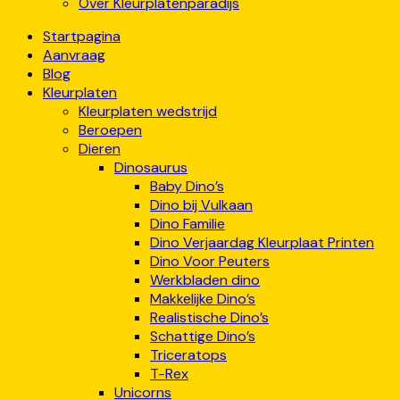
Over Kleurplatenparadijs
Startpagina
Aanvraag
Blog
Kleurplaten
Kleurplaten wedstrijd
Beroepen
Dieren
Dinosaurus
Baby Dino’s
Dino bij Vulkaan
Dino Familie
Dino Verjaardag Kleurplaat Printen
Dino Voor Peuters
Werkbladen dino
Makkelijke Dino’s
Realistische Dino’s
Schattige Dino’s
Triceratops
T-Rex
Unicorns