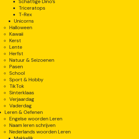
Schattige Dino’s
Triceratops
T-Rex
Unicorns
Halloween
Kawaii
Kerst
Lente
Herfst
Natuur & Seizoenen
Pasen
School
Sport & Hobby
TikTok
Sinterklaas
Verjaardag
Vaderdag
Leren & Oefenen
Engelse woorden Leren
Naam leren schrijven
Nederlands woorden Leren
Makkelijk