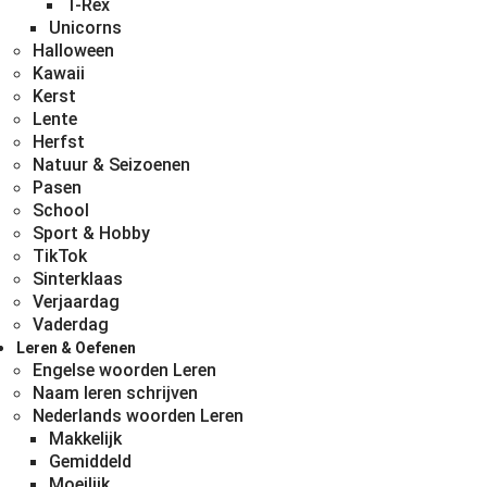
T-Rex
Unicorns
Halloween
Kawaii
Kerst
Lente
Herfst
Natuur & Seizoenen
Pasen
School
Sport & Hobby
TikTok
Sinterklaas
Verjaardag
Vaderdag
Leren & Oefenen
Engelse woorden Leren
Naam leren schrijven
Nederlands woorden Leren
Makkelijk
Gemiddeld
Moeilijk