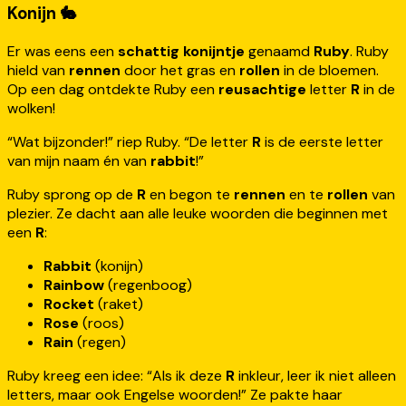
Konijn 🐇
Er was eens een
schattig konijntje
genaamd
Ruby
. Ruby
hield van
rennen
door het gras en
rollen
in de bloemen.
Op een dag ontdekte Ruby een
reusachtige
letter
R
in de
wolken!
“Wat bijzonder!” riep Ruby. “De letter
R
is de eerste letter
van mijn naam én van
rabbit
!”
Ruby sprong op de
R
en begon te
rennen
en te
rollen
van
plezier. Ze dacht aan alle leuke woorden die beginnen met
een
R
:
Rabbit
(konijn)
Rainbow
(regenboog)
Rocket
(raket)
Rose
(roos)
Rain
(regen)
Ruby kreeg een idee: “Als ik deze
R
inkleur, leer ik niet alleen
letters, maar ook Engelse woorden!” Ze pakte haar