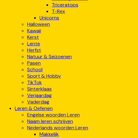
Triceratops
T-Rex
Unicorns
Halloween
Kawaii
Kerst
Lente
Herfst
Natuur & Seizoenen
Pasen
School
Sport & Hobby
TikTok
Sinterklaas
Verjaardag
Vaderdag
Leren & Oefenen
Engelse woorden Leren
Naam leren schrijven
Nederlands woorden Leren
Makkelijk