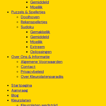
Gemiddeld
Moeilijk
Puzzels & Spelletjes
Doolhoven
Rekenspelletjes
Sudoku
Gemakkelijk
Gemiddeld
Moeilijk
Extreem
Oplossingen
Over Ons & Informatie
Algemene Voorwaarden
Contact
Privacybeleid
Over Kleurplatenparadijs
Startpagina
Aanvraag
Blog
Kleurplaten
Kleurplaten wedstrijd