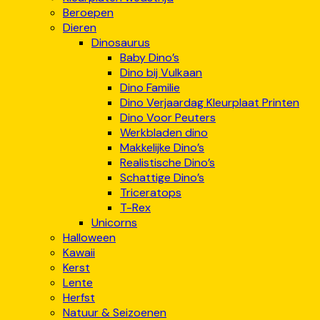
Beroepen
Dieren
Dinosaurus
Baby Dino’s
Dino bij Vulkaan
Dino Familie
Dino Verjaardag Kleurplaat Printen
Dino Voor Peuters
Werkbladen dino
Makkelijke Dino’s
Realistische Dino’s
Schattige Dino’s
Triceratops
T-Rex
Unicorns
Halloween
Kawaii
Kerst
Lente
Herfst
Natuur & Seizoenen