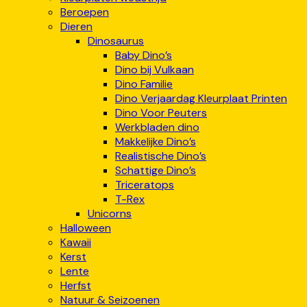
Beroepen
Dieren
Dinosaurus
Baby Dino’s
Dino bij Vulkaan
Dino Familie
Dino Verjaardag Kleurplaat Printen
Dino Voor Peuters
Werkbladen dino
Makkelijke Dino’s
Realistische Dino’s
Schattige Dino’s
Triceratops
T-Rex
Unicorns
Halloween
Kawaii
Kerst
Lente
Herfst
Natuur & Seizoenen