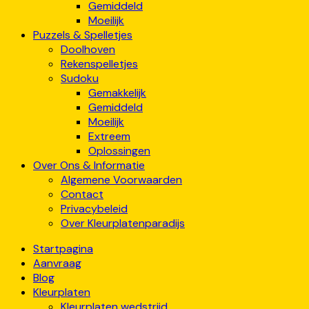
Gemiddeld
Moeilijk
Puzzels & Spelletjes
Doolhoven
Rekenspelletjes
Sudoku
Gemakkelijk
Gemiddeld
Moeilijk
Extreem
Oplossingen
Over Ons & Informatie
Algemene Voorwaarden
Contact
Privacybeleid
Over Kleurplatenparadijs
Startpagina
Aanvraag
Blog
Kleurplaten
Kleurplaten wedstrijd