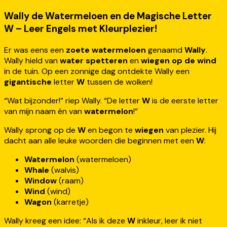
Wally de Watermeloen en de Magische Letter
W – Leer Engels met Kleurplezier!
Er was eens een
zoete watermeloen
genaamd
Wally
.
Wally hield van
water spetteren
en
wiegen op de wind
in de tuin. Op een zonnige dag ontdekte Wally een
gigantische
letter
W
tussen de wolken!
“Wat bijzonder!” riep Wally. “De letter
W
is de eerste letter
van mijn naam én van
watermelon
!”
Wally sprong op de
W
en begon te
wiegen
van plezier. Hij
dacht aan alle leuke woorden die beginnen met een
W
:
Watermelon
(watermeloen)
Whale
(walvis)
Window
(raam)
Wind
(wind)
Wagon
(karretje)
Wally kreeg een idee: “Als ik deze
W
inkleur, leer ik niet