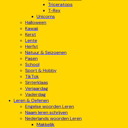
Triceratops
T-Rex
Unicorns
Halloween
Kawaii
Kerst
Lente
Herfst
Natuur & Seizoenen
Pasen
School
Sport & Hobby
TikTok
Sinterklaas
Verjaardag
Vaderdag
Leren & Oefenen
Engelse woorden Leren
Naam leren schrijven
Nederlands woorden Leren
Makkelijk