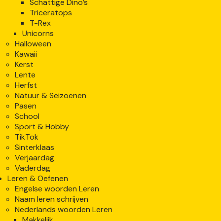
Schattige Dino’s
Triceratops
T-Rex
Unicorns
Halloween
Kawaii
Kerst
Lente
Herfst
Natuur & Seizoenen
Pasen
School
Sport & Hobby
TikTok
Sinterklaas
Verjaardag
Vaderdag
Leren & Oefenen
Engelse woorden Leren
Naam leren schrijven
Nederlands woorden Leren
Makkelijk