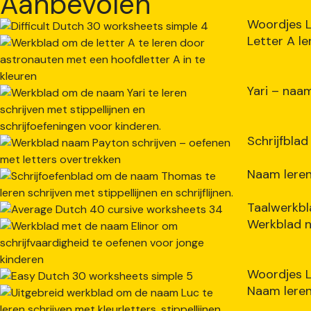
Aanbevolen
Woordjes L
Letter A le
Yari – naa
Schrijfbla
Naam leren
Taalwerkbl
Werkblad n
Woordjes L
Naam leren