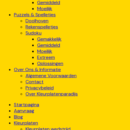
Gemiddeld
Moeilijk
Puzzels & Spelletjes
Doolhoven
Rekenspelletjes
Sudoku
Gemakkelijk
Gemiddeld
Moeilijk
Extreem
Oplossingen
Over Ons & Informatie
Algemene Voorwaarden
Contact
Privacybeleid
Over Kleurplatenparadijs
Startpagina
Aanvraag
Blog
Kleurplaten
Kleurplaten wedstrijd