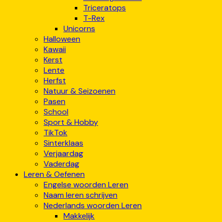
Triceratops
T-Rex
Unicorns
Halloween
Kawaii
Kerst
Lente
Herfst
Natuur & Seizoenen
Pasen
School
Sport & Hobby
TikTok
Sinterklaas
Verjaardag
Vaderdag
Leren & Oefenen
Engelse woorden Leren
Naam leren schrijven
Nederlands woorden Leren
Makkelijk