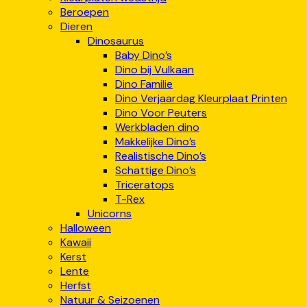
Beroepen
Dieren
Dinosaurus
Baby Dino’s
Dino bij Vulkaan
Dino Familie
Dino Verjaardag Kleurplaat Printen
Dino Voor Peuters
Werkbladen dino
Makkelijke Dino’s
Realistische Dino’s
Schattige Dino’s
Triceratops
T-Rex
Unicorns
Halloween
Kawaii
Kerst
Lente
Herfst
Natuur & Seizoenen