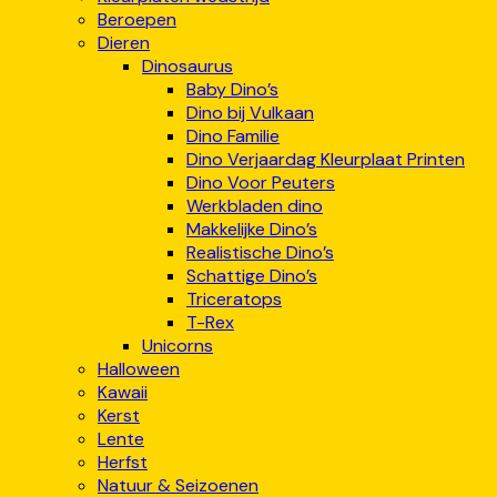
Beroepen
Dieren
Dinosaurus
Baby Dino’s
Dino bij Vulkaan
Dino Familie
Dino Verjaardag Kleurplaat Printen
Dino Voor Peuters
Werkbladen dino
Makkelijke Dino’s
Realistische Dino’s
Schattige Dino’s
Triceratops
T-Rex
Unicorns
Halloween
Kawaii
Kerst
Lente
Herfst
Natuur & Seizoenen