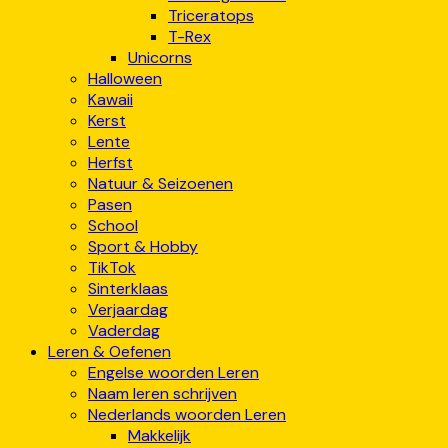
Triceratops
T-Rex
Unicorns
Halloween
Kawaii
Kerst
Lente
Herfst
Natuur & Seizoenen
Pasen
School
Sport & Hobby
TikTok
Sinterklaas
Verjaardag
Vaderdag
Leren & Oefenen
Engelse woorden Leren
Naam leren schrijven
Nederlands woorden Leren
Makkelijk