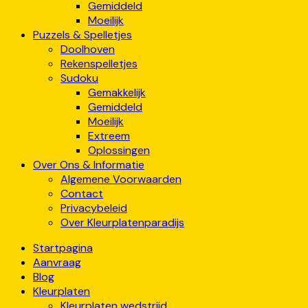
Gemiddeld
Moeilijk
Puzzels & Spelletjes
Doolhoven
Rekenspelletjes
Sudoku
Gemakkelijk
Gemiddeld
Moeilijk
Extreem
Oplossingen
Over Ons & Informatie
Algemene Voorwaarden
Contact
Privacybeleid
Over Kleurplatenparadijs
Startpagina
Aanvraag
Blog
Kleurplaten
Kleurplaten wedstrijd