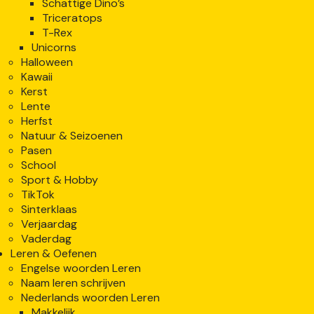
Schattige Dino’s
Triceratops
T-Rex
Unicorns
Halloween
Kawaii
Kerst
Lente
Herfst
Natuur & Seizoenen
Pasen
School
Sport & Hobby
TikTok
Sinterklaas
Verjaardag
Vaderdag
Leren & Oefenen
Engelse woorden Leren
Naam leren schrijven
Nederlands woorden Leren
Makkelijk