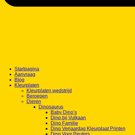
Startpagina
Aanvraag
Blog
Kleurplaten
Kleurplaten wedstrijd
Beroepen
Dieren
Dinosaurus
Baby Dino’s
Dino bij Vulkaan
Dino Familie
Dino Verjaardag Kleurplaat Printen
Dino Voor Peuters