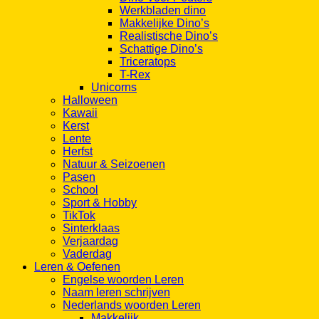
Werkbladen dino
Makkelijke Dino’s
Realistische Dino’s
Schattige Dino’s
Triceratops
T-Rex
Unicorns
Halloween
Kawaii
Kerst
Lente
Herfst
Natuur & Seizoenen
Pasen
School
Sport & Hobby
TikTok
Sinterklaas
Verjaardag
Vaderdag
Leren & Oefenen
Engelse woorden Leren
Naam leren schrijven
Nederlands woorden Leren
Makkelijk