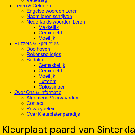
Vaderdag
Leren & Oefenen
Engelse woorden Leren
Naam leren schrijven
Nederlands woorden Leren
Makkelijk
Gemiddeld
Moeilijk
Puzzels & Spelletjes
Doolhoven
Rekenspelletjes
Sudoku
Gemakkelijk
Gemiddeld
Moeilijk
Extreem
Oplossingen
Over Ons & Informatie
Algemene Voorwaarden
Contact
Privacybeleid
Over Kleurplatenparadijs
Kleurplaat paard van Sinterk