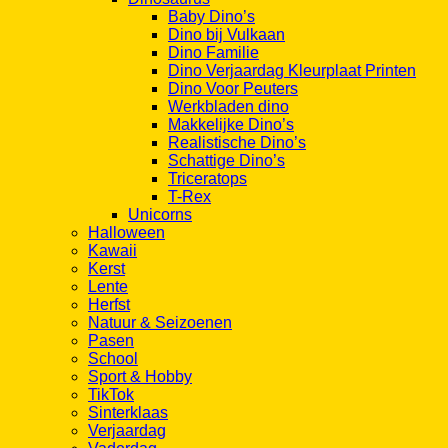
Baby Dino’s
Dino bij Vulkaan
Dino Familie
Dino Verjaardag Kleurplaat Printen
Dino Voor Peuters
Werkbladen dino
Makkelijke Dino’s
Realistische Dino’s
Schattige Dino’s
Triceratops
T-Rex
Unicorns
Halloween
Kawaii
Kerst
Lente
Herfst
Natuur & Seizoenen
Pasen
School
Sport & Hobby
TikTok
Sinterklaas
Verjaardag