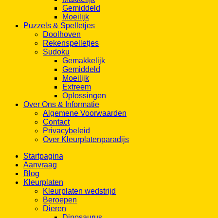
Gemiddeld
Moeilijk
Puzzels & Spelletjes
Doolhoven
Rekenspelletjes
Sudoku
Gemakkelijk
Gemiddeld
Moeilijk
Extreem
Oplossingen
Over Ons & Informatie
Algemene Voorwaarden
Contact
Privacybeleid
Over Kleurplatenparadijs
Startpagina
Aanvraag
Blog
Kleurplaten
Kleurplaten wedstrijd
Beroepen
Dieren
Dinosaurus