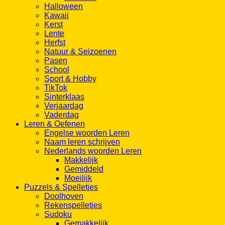
Halloween
Kawaii
Kerst
Lente
Herfst
Natuur & Seizoenen
Pasen
School
Sport & Hobby
TikTok
Sinterklaas
Verjaardag
Vaderdag
Leren & Oefenen
Engelse woorden Leren
Naam leren schrijven
Nederlands woorden Leren
Makkelijk
Gemiddeld
Moeilijk
Puzzels & Spelletjes
Doolhoven
Rekenspelletjes
Sudoku
Gemakkelijk