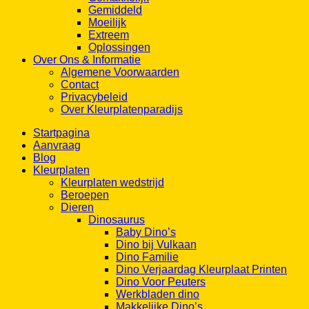
Gemiddeld
Moeilijk
Extreem
Oplossingen
Over Ons & Informatie
Algemene Voorwaarden
Contact
Privacybeleid
Over Kleurplatenparadijs
Startpagina
Aanvraag
Blog
Kleurplaten
Kleurplaten wedstrijd
Beroepen
Dieren
Dinosaurus
Baby Dino’s
Dino bij Vulkaan
Dino Familie
Dino Verjaardag Kleurplaat Printen
Dino Voor Peuters
Werkbladen dino
Makkelijke Dino’s