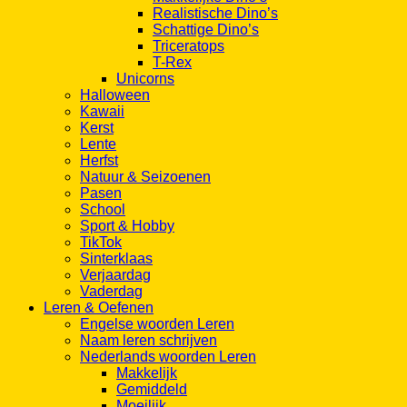
Realistische Dino’s
Schattige Dino’s
Triceratops
T-Rex
Unicorns
Halloween
Kawaii
Kerst
Lente
Herfst
Natuur & Seizoenen
Pasen
School
Sport & Hobby
TikTok
Sinterklaas
Verjaardag
Vaderdag
Leren & Oefenen
Engelse woorden Leren
Naam leren schrijven
Nederlands woorden Leren
Makkelijk
Gemiddeld
Moeilijk