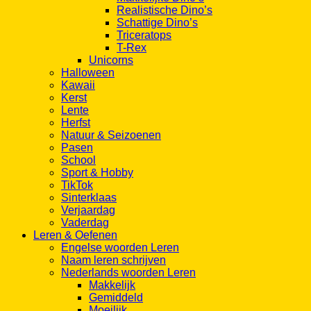
Realistische Dino’s
Schattige Dino’s
Triceratops
T-Rex
Unicorns
Halloween
Kawaii
Kerst
Lente
Herfst
Natuur & Seizoenen
Pasen
School
Sport & Hobby
TikTok
Sinterklaas
Verjaardag
Vaderdag
Leren & Oefenen
Engelse woorden Leren
Naam leren schrijven
Nederlands woorden Leren
Makkelijk
Gemiddeld
Moeilijk