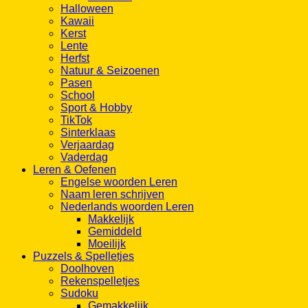
Halloween
Kawaii
Kerst
Lente
Herfst
Natuur & Seizoenen
Pasen
School
Sport & Hobby
TikTok
Sinterklaas
Verjaardag
Vaderdag
Leren & Oefenen
Engelse woorden Leren
Naam leren schrijven
Nederlands woorden Leren
Makkelijk
Gemiddeld
Moeilijk
Puzzels & Spelletjes
Doolhoven
Rekenspelletjes
Sudoku
Gemakkelijk