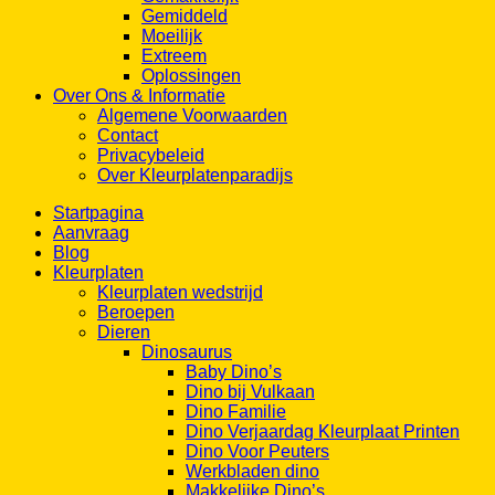
Gemiddeld
Moeilijk
Extreem
Oplossingen
Over Ons & Informatie
Algemene Voorwaarden
Contact
Privacybeleid
Over Kleurplatenparadijs
Startpagina
Aanvraag
Blog
Kleurplaten
Kleurplaten wedstrijd
Beroepen
Dieren
Dinosaurus
Baby Dino’s
Dino bij Vulkaan
Dino Familie
Dino Verjaardag Kleurplaat Printen
Dino Voor Peuters
Werkbladen dino
Makkelijke Dino’s