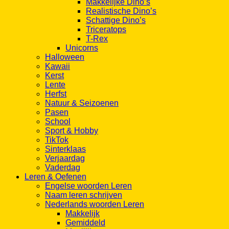
Makkelijke Dino’s
Realistische Dino’s
Schattige Dino’s
Triceratops
T-Rex
Unicorns
Halloween
Kawaii
Kerst
Lente
Herfst
Natuur & Seizoenen
Pasen
School
Sport & Hobby
TikTok
Sinterklaas
Verjaardag
Vaderdag
Leren & Oefenen
Engelse woorden Leren
Naam leren schrijven
Nederlands woorden Leren
Makkelijk
Gemiddeld