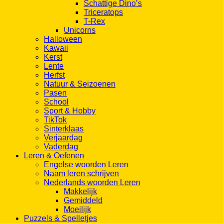
Schattige Dino’s
Triceratops
T-Rex
Unicorns
Halloween
Kawaii
Kerst
Lente
Herfst
Natuur & Seizoenen
Pasen
School
Sport & Hobby
TikTok
Sinterklaas
Verjaardag
Vaderdag
Leren & Oefenen
Engelse woorden Leren
Naam leren schrijven
Nederlands woorden Leren
Makkelijk
Gemiddeld
Moeilijk
Puzzels & Spelletjes