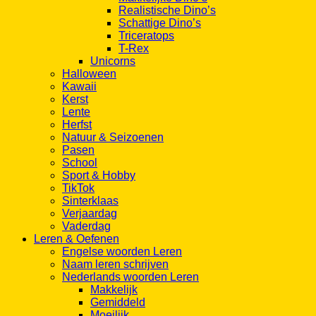
Realistische Dino’s
Schattige Dino’s
Triceratops
T-Rex
Unicorns
Halloween
Kawaii
Kerst
Lente
Herfst
Natuur & Seizoenen
Pasen
School
Sport & Hobby
TikTok
Sinterklaas
Verjaardag
Vaderdag
Leren & Oefenen
Engelse woorden Leren
Naam leren schrijven
Nederlands woorden Leren
Makkelijk
Gemiddeld
Moeilijk