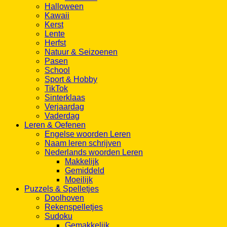
Halloween
Kawaii
Kerst
Lente
Herfst
Natuur & Seizoenen
Pasen
School
Sport & Hobby
TikTok
Sinterklaas
Verjaardag
Vaderdag
Leren & Oefenen
Engelse woorden Leren
Naam leren schrijven
Nederlands woorden Leren
Makkelijk
Gemiddeld
Moeilijk
Puzzels & Spelletjes
Doolhoven
Rekenspelletjes
Sudoku
Gemakkelijk