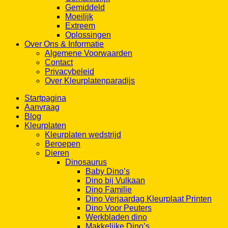
Gemiddeld
Moeilijk
Extreem
Oplossingen
Over Ons & Informatie
Algemene Voorwaarden
Contact
Privacybeleid
Over Kleurplatenparadijs
Startpagina
Aanvraag
Blog
Kleurplaten
Kleurplaten wedstrijd
Beroepen
Dieren
Dinosaurus
Baby Dino’s
Dino bij Vulkaan
Dino Familie
Dino Verjaardag Kleurplaat Printen
Dino Voor Peuters
Werkbladen dino
Makkelijke Dino’s