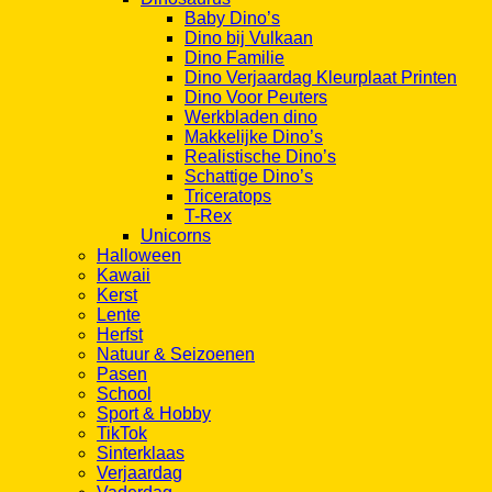
Baby Dino’s
Dino bij Vulkaan
Dino Familie
Dino Verjaardag Kleurplaat Printen
Dino Voor Peuters
Werkbladen dino
Makkelijke Dino’s
Realistische Dino’s
Schattige Dino’s
Triceratops
T-Rex
Unicorns
Halloween
Kawaii
Kerst
Lente
Herfst
Natuur & Seizoenen
Pasen
School
Sport & Hobby
TikTok
Sinterklaas
Verjaardag