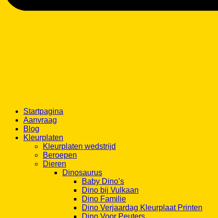
Startpagina
Aanvraag
Blog
Kleurplaten
Kleurplaten wedstrijd
Beroepen
Dieren
Dinosaurus
Baby Dino’s
Dino bij Vulkaan
Dino Familie
Dino Verjaardag Kleurplaat Printen
Dino Voor Peuters