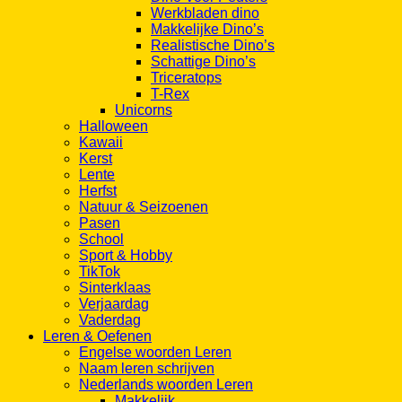
Werkbladen dino
Makkelijke Dino’s
Realistische Dino’s
Schattige Dino’s
Triceratops
T-Rex
Unicorns
Halloween
Kawaii
Kerst
Lente
Herfst
Natuur & Seizoenen
Pasen
School
Sport & Hobby
TikTok
Sinterklaas
Verjaardag
Vaderdag
Leren & Oefenen
Engelse woorden Leren
Naam leren schrijven
Nederlands woorden Leren
Makkelijk