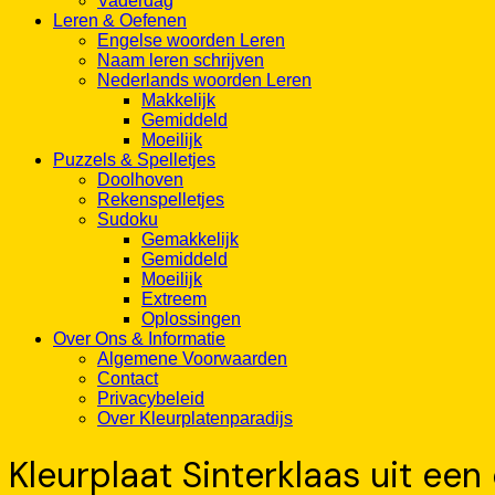
Vaderdag
Leren & Oefenen
Engelse woorden Leren
Naam leren schrijven
Nederlands woorden Leren
Makkelijk
Gemiddeld
Moeilijk
Puzzels & Spelletjes
Doolhoven
Rekenspelletjes
Sudoku
Gemakkelijk
Gemiddeld
Moeilijk
Extreem
Oplossingen
Over Ons & Informatie
Algemene Voorwaarden
Contact
Privacybeleid
Over Kleurplatenparadijs
Kleurplaat Sinterklaas uit e