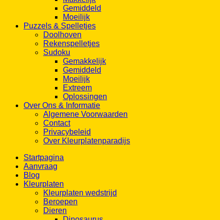
Gemiddeld
Moeilijk
Puzzels & Spelletjes
Doolhoven
Rekenspelletjes
Sudoku
Gemakkelijk
Gemiddeld
Moeilijk
Extreem
Oplossingen
Over Ons & Informatie
Algemene Voorwaarden
Contact
Privacybeleid
Over Kleurplatenparadijs
Startpagina
Aanvraag
Blog
Kleurplaten
Kleurplaten wedstrijd
Beroepen
Dieren
Dinosaurus