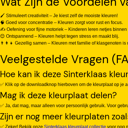
Wat Zijn de Voordelen v
🖌️ Stimuleert creativiteit – Je kiest zelf de mooiste kleuren!
🧠 Goed voor concentratie – Kleuren zorgt voor rust en focus.
✍️ Oefening voor fijne motoriek – Kinderen leren netjes binnen 
😊 Ontspannend – Kleuren helpt tegen stress en maakt blij.
👨‍👩‍👧 Gezellig samen – Kleuren met familie of klasgenoten is 
Veelgestelde Vragen (FA
Hoe kan ik deze Sinterklaas kle
✅ Klik op de downloadknop hierboven om de kleurplaat op je app
Mag ik deze kleurplaat delen?
✅ Ja, dat mag, maar alleen voor persoonlijk gebruik. Voor geb
Zijn er nog meer kleurplaten zoa
✅ Zeker! Bekijk onze
Sinterklaas kleurplaat collectie
voor nog m