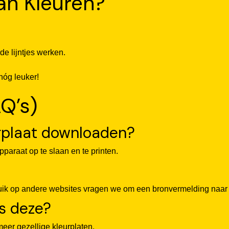
an Kleuren?
de lijntjes werken.
nóg leuker!
Q’s)
urplaat downloaden?
araat op te slaan en te printen.
ruik op andere websites vragen we om een bronvermelding naar 
ls deze?
eer gezellige kleurplaten.