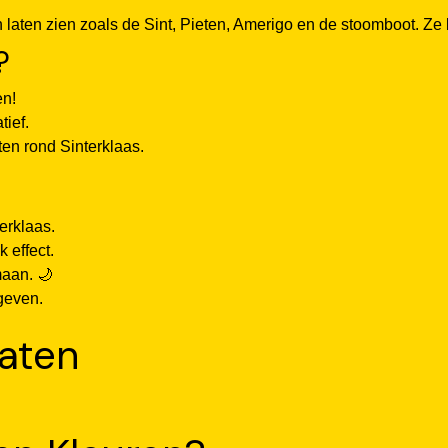
en laten zien zoals de Sint, Pieten, Amerigo en de stoomboot. Z
?
en!
ief.
ten rond Sinterklaas.
erklaas.
k effect.
maan. 🌙
geven.
laten