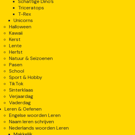
Schattige Dino’s
Triceratops
T-Rex
Unicorns
Halloween
Kawaii
Kerst
Lente
Herfst
Natuur & Seizoenen
Pasen
School
Sport & Hobby
TikTok
Sinterklaas
Verjaardag
Vaderdag
Leren & Oefenen
Engelse woorden Leren
Naam leren schrijven
Nederlands woorden Leren
Makkelijk