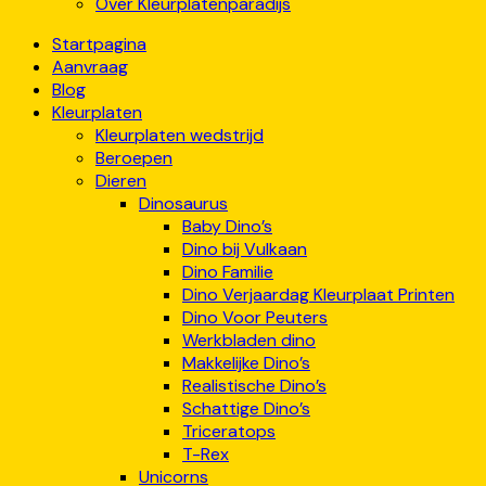
Over Kleurplatenparadijs
Startpagina
Aanvraag
Blog
Kleurplaten
Kleurplaten wedstrijd
Beroepen
Dieren
Dinosaurus
Baby Dino’s
Dino bij Vulkaan
Dino Familie
Dino Verjaardag Kleurplaat Printen
Dino Voor Peuters
Werkbladen dino
Makkelijke Dino’s
Realistische Dino’s
Schattige Dino’s
Triceratops
T-Rex
Unicorns