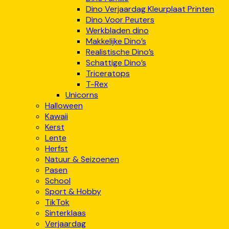
Dino Verjaardag Kleurplaat Printen
Dino Voor Peuters
Werkbladen dino
Makkelijke Dino’s
Realistische Dino’s
Schattige Dino’s
Triceratops
T-Rex
Unicorns
Halloween
Kawaii
Kerst
Lente
Herfst
Natuur & Seizoenen
Pasen
School
Sport & Hobby
TikTok
Sinterklaas
Verjaardag