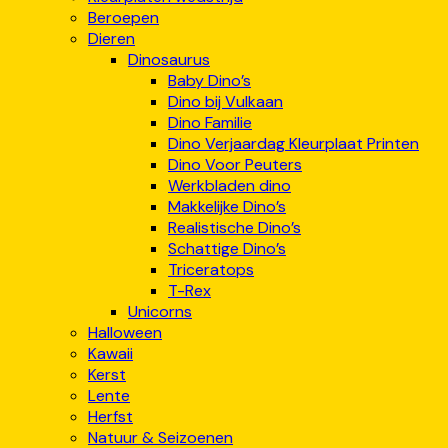
Beroepen
Dieren
Dinosaurus
Baby Dino’s
Dino bij Vulkaan
Dino Familie
Dino Verjaardag Kleurplaat Printen
Dino Voor Peuters
Werkbladen dino
Makkelijke Dino’s
Realistische Dino’s
Schattige Dino’s
Triceratops
T-Rex
Unicorns
Halloween
Kawaii
Kerst
Lente
Herfst
Natuur & Seizoenen