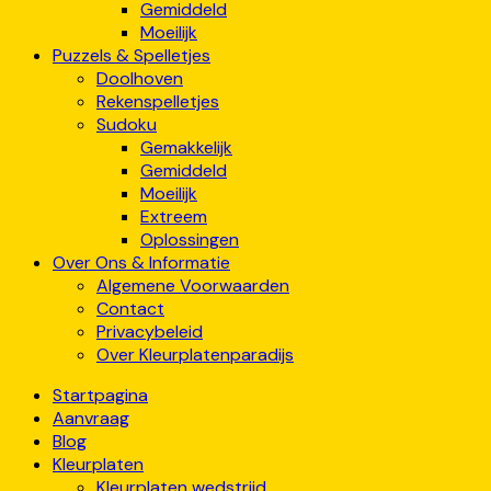
Gemiddeld
Moeilijk
Puzzels & Spelletjes
Doolhoven
Rekenspelletjes
Sudoku
Gemakkelijk
Gemiddeld
Moeilijk
Extreem
Oplossingen
Over Ons & Informatie
Algemene Voorwaarden
Contact
Privacybeleid
Over Kleurplatenparadijs
Startpagina
Aanvraag
Blog
Kleurplaten
Kleurplaten wedstrijd