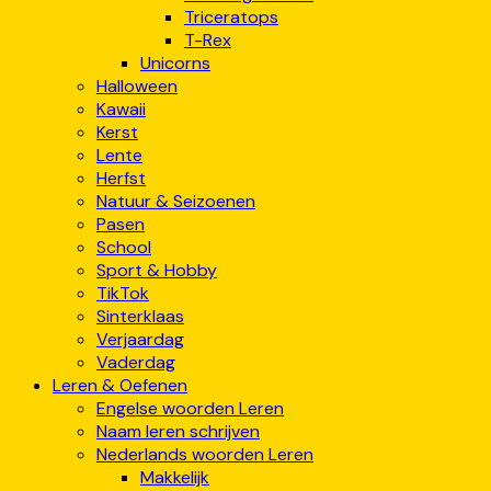
Triceratops
T-Rex
Unicorns
Halloween
Kawaii
Kerst
Lente
Herfst
Natuur & Seizoenen
Pasen
School
Sport & Hobby
TikTok
Sinterklaas
Verjaardag
Vaderdag
Leren & Oefenen
Engelse woorden Leren
Naam leren schrijven
Nederlands woorden Leren
Makkelijk