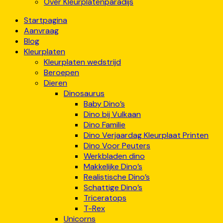
Over Kleurplatenparadijs
Startpagina
Aanvraag
Blog
Kleurplaten
Kleurplaten wedstrijd
Beroepen
Dieren
Dinosaurus
Baby Dino’s
Dino bij Vulkaan
Dino Familie
Dino Verjaardag Kleurplaat Printen
Dino Voor Peuters
Werkbladen dino
Makkelijke Dino’s
Realistische Dino’s
Schattige Dino’s
Triceratops
T-Rex
Unicorns