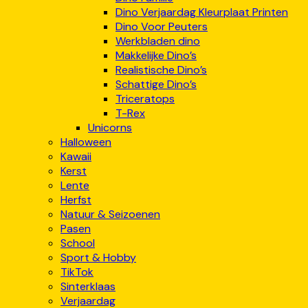
Dino Verjaardag Kleurplaat Printen
Dino Voor Peuters
Werkbladen dino
Makkelijke Dino’s
Realistische Dino’s
Schattige Dino’s
Triceratops
T-Rex
Unicorns
Halloween
Kawaii
Kerst
Lente
Herfst
Natuur & Seizoenen
Pasen
School
Sport & Hobby
TikTok
Sinterklaas
Verjaardag