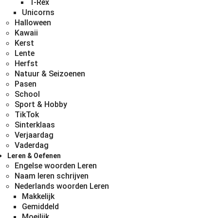
T-Rex
Unicorns
Halloween
Kawaii
Kerst
Lente
Herfst
Natuur & Seizoenen
Pasen
School
Sport & Hobby
TikTok
Sinterklaas
Verjaardag
Vaderdag
Leren & Oefenen
Engelse woorden Leren
Naam leren schrijven
Nederlands woorden Leren
Makkelijk
Gemiddeld
Moeilijk