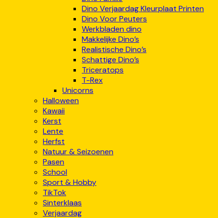
Dino Verjaardag Kleurplaat Printen
Dino Voor Peuters
Werkbladen dino
Makkelijke Dino’s
Realistische Dino’s
Schattige Dino’s
Triceratops
T-Rex
Unicorns
Halloween
Kawaii
Kerst
Lente
Herfst
Natuur & Seizoenen
Pasen
School
Sport & Hobby
TikTok
Sinterklaas
Verjaardag