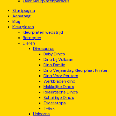
Over Kleurplatenparadijs
Startpagina
Aanvraag
Blog
Kleurplaten
Kleurplaten wedstrijd
Beroepen
Dieren
Dinosaurus
Baby Dino’s
Dino bij Vulkaan
Dino Familie
Dino Verjaardag Kleurplaat Printen
Dino Voor Peuters
Werkbladen dino
Makkelijke Dino’s
Realistische Dino’s
Schattige Dino’s
Triceratops
T-Rex
Unicorns